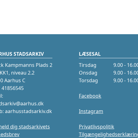
RHUS STADSARKIV
LÆSESAL
ck Kampmanns Plads 2
Tirsdag
9.00 - 16.0
K1, niveau 2.2
Onsdag
9.00 - 16.0
0 Aarhus C
Torsdag
9.00 - 16.0
.: 41856545
l:
Facebook
dsarkiv@aarhus.dk
: aarhusstadsarkiv.dk
Instagram
meld dig stadsarkivets
Privatlivspolitik
hedsbrev
Tilgængelighedserklærin