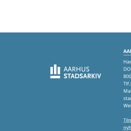
AA
Ha
DOK
800
Tlf
Mai
sta
Web
Til
ny