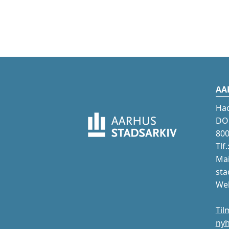
AA
Ha
DOK
800
Tlf
Mai
sta
Web
Til
ny