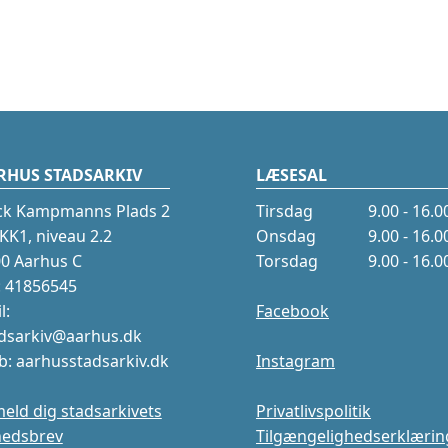
RHUS STADSARKIV
LÆSESAL
ck Kampmanns Plads 2
Tirsdag
9.00 - 16.0
K1, niveau 2.2
Onsdag
9.00 - 16.0
0 Aarhus C
Torsdag
9.00 - 16.0
.: 41856545
l:
Facebook
dsarkiv@aarhus.dk
: aarhusstadsarkiv.dk
Instagram
meld dig stadsarkivets
Privatlivspolitik
hedsbrev
Tilgængelighedserklærin