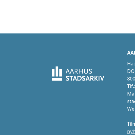
AA
Ha
DOK
800
Tlf
Mai
sta
Web
Til
ny