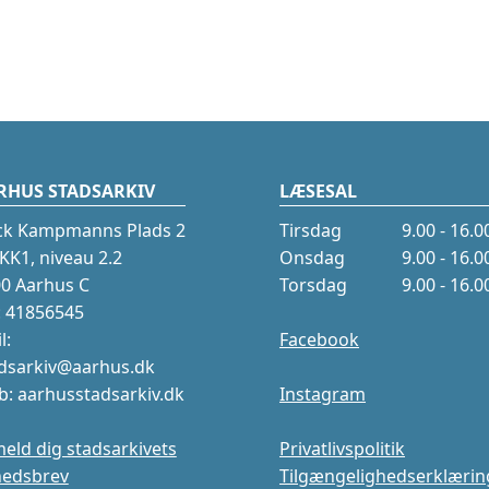
RHUS STADSARKIV
LÆSESAL
ck Kampmanns Plads 2
Tirsdag
9.00 - 16.0
K1, niveau 2.2
Onsdag
9.00 - 16.0
0 Aarhus C
Torsdag
9.00 - 16.0
.: 41856545
l:
Facebook
dsarkiv@aarhus.dk
: aarhusstadsarkiv.dk
Instagram
meld dig stadsarkivets
Privatlivspolitik
hedsbrev
Tilgængelighedserklærin