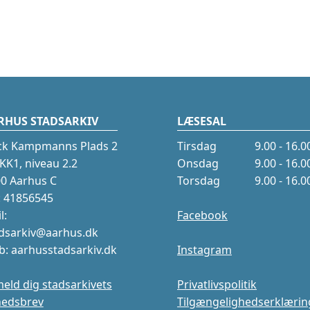
RHUS STADSARKIV
LÆSESAL
ck Kampmanns Plads 2
Tirsdag
9.00 - 16.0
K1, niveau 2.2
Onsdag
9.00 - 16.0
0 Aarhus C
Torsdag
9.00 - 16.0
.: 41856545
l:
Facebook
dsarkiv@aarhus.dk
: aarhusstadsarkiv.dk
Instagram
meld dig stadsarkivets
Privatlivspolitik
hedsbrev
Tilgængelighedserklærin