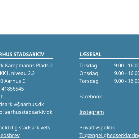
RHUS STADSARKIV
LÆSESAL
ck Kampmanns Plads 2
Tirsdag
9.00 - 16.0
K1, niveau 2.2
Onsdag
9.00 - 16.0
0 Aarhus C
Torsdag
9.00 - 16.0
.: 41856545
l:
Facebook
dsarkiv@aarhus.dk
: aarhusstadsarkiv.dk
Instagram
meld dig stadsarkivets
Privatlivspolitik
hedsbrev
Tilgængelighedserklærin