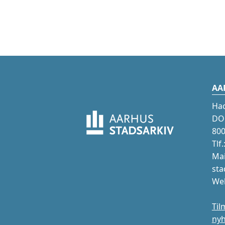
AA
Ha
DOK
800
Tlf
Mai
sta
Web
Til
ny