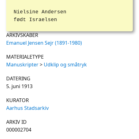
Nielsine Andersen
født Israelsen
ARKIVSKABER
Emanuel Jensen Sejr (1891-1980)
MATERIALETYPE
Manuskripter
>
Udklip og småtryk
DATERING
5. juni 1913
KURATOR
Aarhus Stadsarkiv
ARKIV ID
000002704