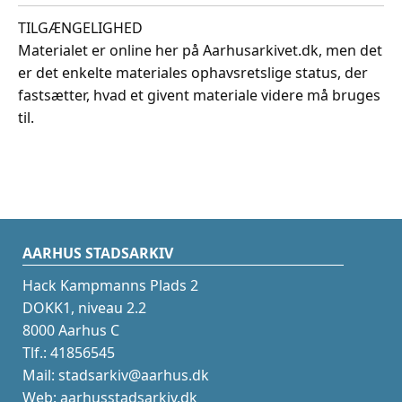
TILGÆNGELIGHED
Materialet er online her på Aarhusarkivet.dk, men det
er det enkelte materiales ophavsretslige status, der
fastsætter, hvad et givent materiale videre må bruges
til.
AARHUS STADSARKIV
Hack Kampmanns Plads 2
DOKK1, niveau 2.2
8000 Aarhus C
Tlf.: 41856545
Mail: stadsarkiv@aarhus.dk
Web: aarhusstadsarkiv.dk