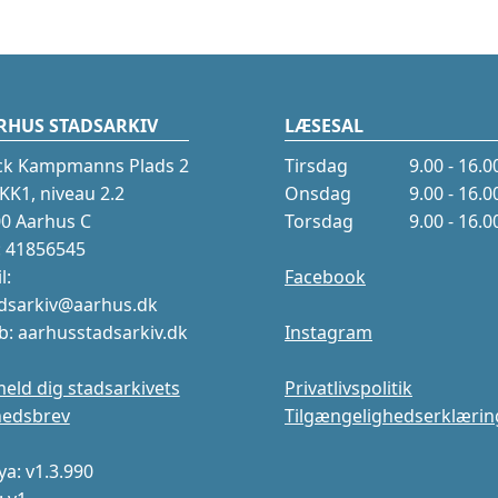
RHUS STADSARKIV
LÆSESAL
ck Kampmanns Plads 2
Tirsdag
9.00 - 16.0
K1, niveau 2.2
Onsdag
9.00 - 16.0
0 Aarhus C
Torsdag
9.00 - 16.0
.: 41856545
l:
Facebook
dsarkiv@aarhus.dk
: aarhusstadsarkiv.dk
Instagram
meld dig stadsarkivets
Privatlivspolitik
hedsbrev
Tilgængelighedserklærin
a: v1.3.990