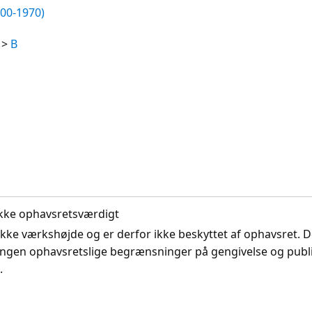
700-1970)
>
B
. Ikke ophavsretsværdigt
ikke værkshøjde og er derfor ikke beskyttet af ophavsret. D
ingen ophavsretslige begrænsninger på gengivelse og publi
.