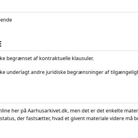
idende
E
kke begrænset af kontraktuelle klausuler.
ikke underlagt andre juridiske begrænsninger af tilgængeli
nline her på Aarhusarkivet.dk, men det er det enkelte mater
status, der fastsætter, hvad et givent materiale videre må br