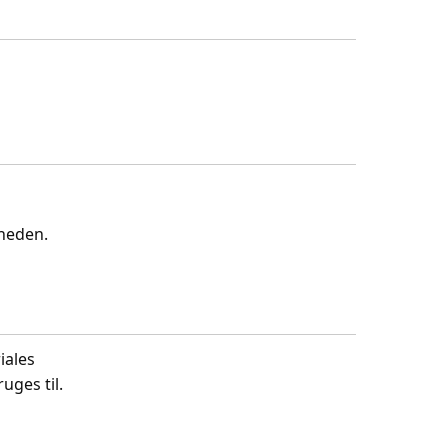
gheden.
iales
uges til.