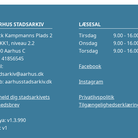
RHUS STADSARKIV
LÆSESAL
ck Kampmanns Plads 2
Tirsdag
9.00 - 16.0
K1, niveau 2.2
Onsdag
9.00 - 16.0
0 Aarhus C
Torsdag
9.00 - 16.0
.: 41856545
l:
Facebook
dsarkiv@aarhus.dk
: aarhusstadsarkiv.dk
Instagram
meld dig stadsarkivets
Privatlivspolitik
hedsbrev
Tilgængelighedserklærin
a: v1.3.990
: v1