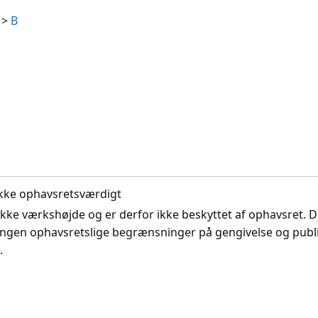
>
B
. Ikke ophavsretsværdigt
ikke værkshøjde og er derfor ikke beskyttet af ophavsret. D
ingen ophavsretslige begrænsninger på gengivelse og publi
.