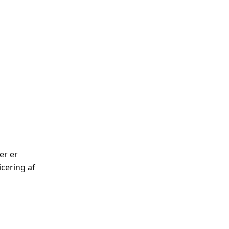
er er
cering af