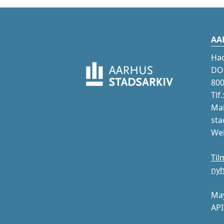
AA
Ha
DOK
800
Tlf
Mai
sta
Web
Til
ny
May
API