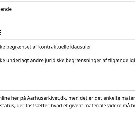
idende
E
kke begrænset af kontraktuelle klausuler.
ikke underlagt andre juridiske begrænsninger af tilgængeli
nline her på Aarhusarkivet.dk, men det er det enkelte mater
status, der fastsætter, hvad et givent materiale videre må br