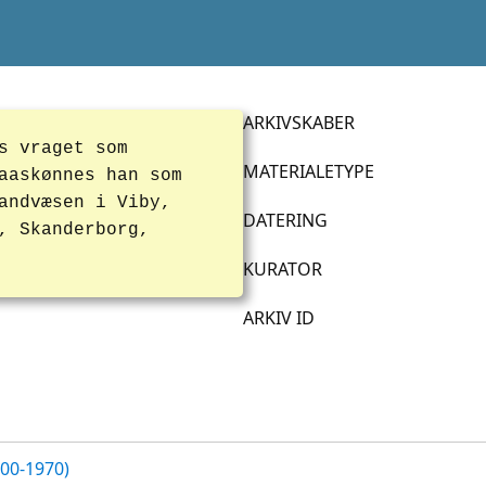
ARKIVSKABER
s vraget som
MATERIALETYPE
aaskønnes han som
andvæsen i Viby,
DATERING
, Skanderborg,
KURATOR
ARKIV ID
700-1970)