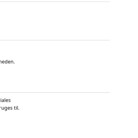
gheden.
iales
uges til.