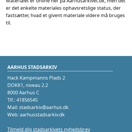
Materialet er online her på Aarhusarkivet.dk, men det
er det enkelte materiales ophavsretslige status, der
fastsætter, hvad et givent materiale videre må bruges
til.
AARHUS STADSARKIV
Hack Kampmanns Plads 2
DOKK1, niveau 2.2
8000 Aarhus C
Tlf.: 41856545
Mail: stadsarkiv@aarhus.dk
Web: aarhusstadsarkiv.dk
Tilmeld dig stadsarkivets nyhedsbrev