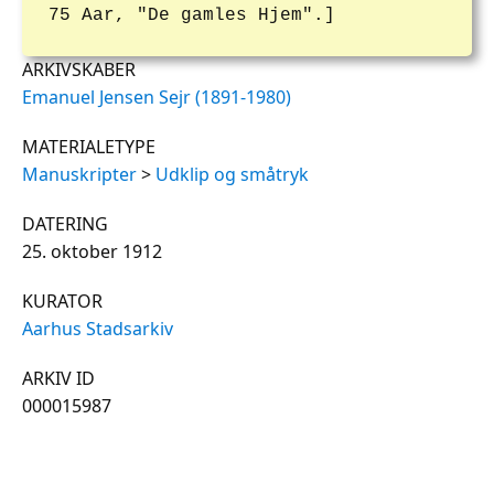
75 Aar, "De gamles Hjem".]
ARKIVSKABER
Emanuel Jensen Sejr (1891-1980)
MATERIALETYPE
Manuskripter
>
Udklip og småtryk
DATERING
25. oktober 1912
KURATOR
Aarhus Stadsarkiv
ARKIV ID
000015987