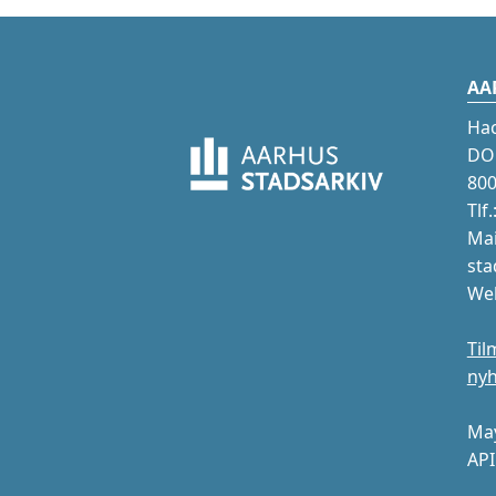
AA
Ha
DOK
800
Tlf
Mai
sta
Web
Til
ny
May
API