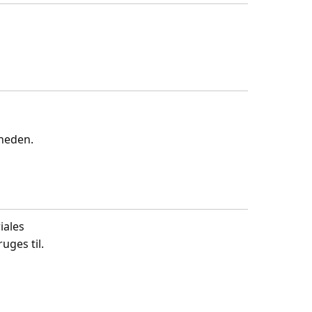
gheden.
iales
uges til.