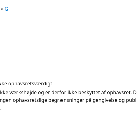
>
G
. Ikke ophavsretsværdigt
ikke værkshøjde og er derfor ikke beskyttet af ophavsret. D
ingen ophavsretslige begrænsninger på gengivelse og publi
.