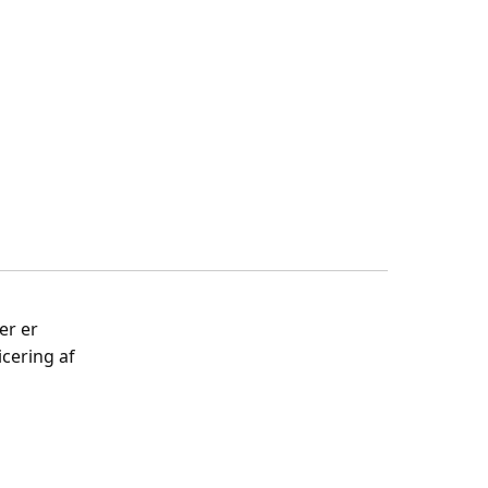
er er
cering af