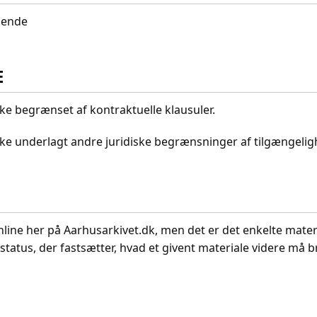
idende
E
kke begrænset af kontraktuelle klausuler.
ikke underlagt andre juridiske begrænsninger af tilgængeli
nline her på Aarhusarkivet.dk, men det er det enkelte mater
status, der fastsætter, hvad et givent materiale videre må br