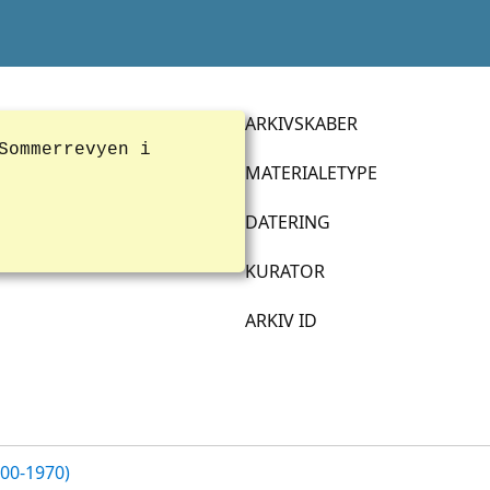
ARKIVSKABER
Sommerrevyen i
MATERIALETYPE
DATERING
KURATOR
ARKIV ID
700-1970)