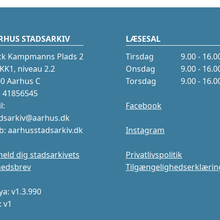
RHUS STADSARKIV
LÆSESAL
ck Kampmanns Plads 2
Tirsdag
9.00 - 16.0
K1, niveau 2.2
Onsdag
9.00 - 16.0
0 Aarhus C
Torsdag
9.00 - 16.0
.: 41856545
l:
Facebook
dsarkiv@aarhus.dk
: aarhusstadsarkiv.dk
Instagram
meld dig stadsarkivets
Privatlivspolitik
hedsbrev
Tilgængelighedserklærin
a: v1.3.990
: v1