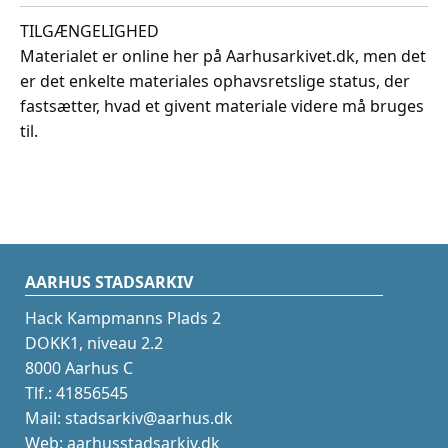
TILGÆNGELIGHED
Materialet er online her på Aarhusarkivet.dk, men det
er det enkelte materiales ophavsretslige status, der
fastsætter, hvad et givent materiale videre må bruges
til.
AARHUS STADSARKIV
Hack Kampmanns Plads 2
DOKK1, niveau 2.2
8000 Aarhus C
Tlf.: 41856545
Mail: stadsarkiv@aarhus.dk
Web: aarhusstadsarkiv.dk