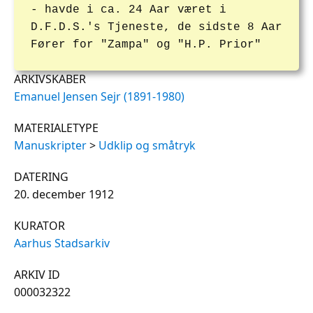
- havde i ca. 24 Aar været i
D.F.D.S.'s Tjeneste, de sidste 8 Aar
Fører for "Zampa" og "H.P. Prior"
ARKIVSKABER
Emanuel Jensen Sejr (1891-1980)
MATERIALETYPE
Manuskripter
>
Udklip og småtryk
DATERING
20. december 1912
KURATOR
Aarhus Stadsarkiv
ARKIV ID
000032322