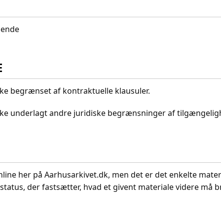
idende
E
kke begrænset af kontraktuelle klausuler.
ikke underlagt andre juridiske begrænsninger af tilgængeli
nline her på Aarhusarkivet.dk, men det er det enkelte mater
status, der fastsætter, hvad et givent materiale videre må br