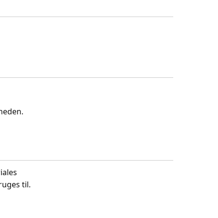
gheden.
iales
uges til.