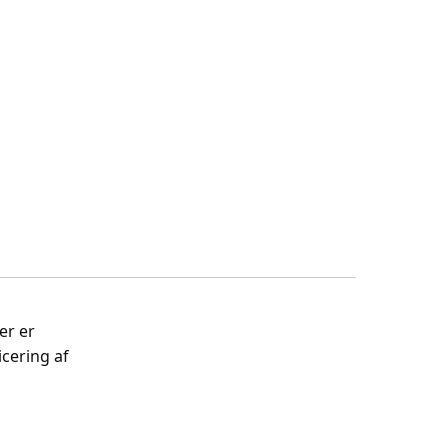
er er
cering af