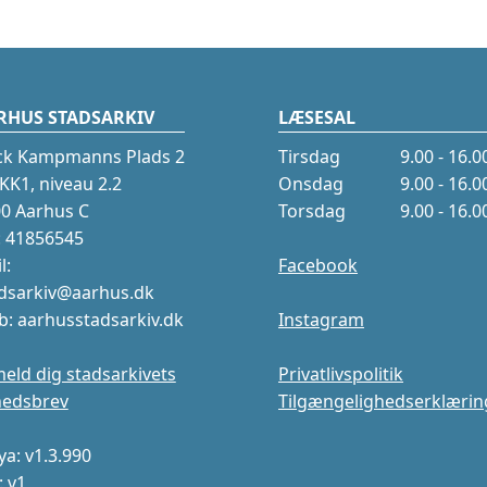
RHUS STADSARKIV
LÆSESAL
ck Kampmanns Plads 2
Tirsdag
9.00 - 16.0
K1, niveau 2.2
Onsdag
9.00 - 16.0
0 Aarhus C
Torsdag
9.00 - 16.0
.: 41856545
l:
Facebook
dsarkiv@aarhus.dk
: aarhusstadsarkiv.dk
Instagram
meld dig stadsarkivets
Privatlivspolitik
hedsbrev
Tilgængelighedserklærin
a: v1.3.990
: v1