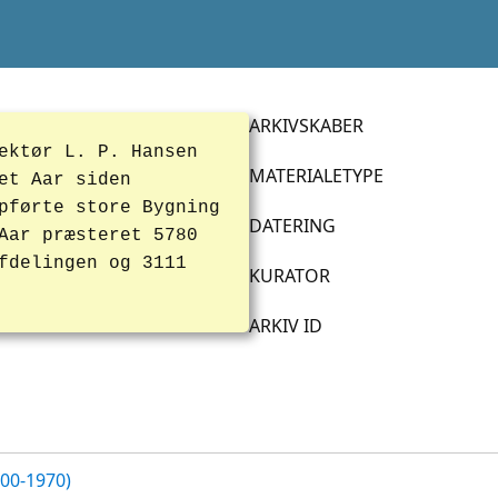
ARKIVSKABER
ektør L. P. Hansen
MATERIALETYPE
et Aar siden
pførte store Bygning
DATERING
Aar præsteret 5780
fdelingen og 3111
KURATOR
ARKIV ID
700-1970)