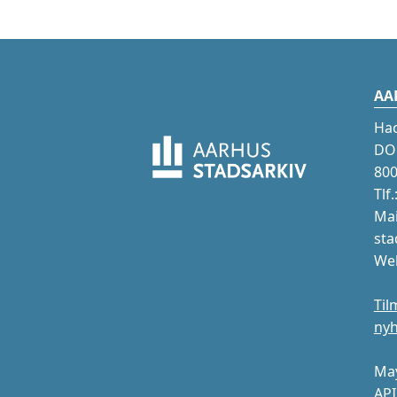
AA
Ha
DOK
800
Tlf
Mai
sta
Web
Til
ny
May
API