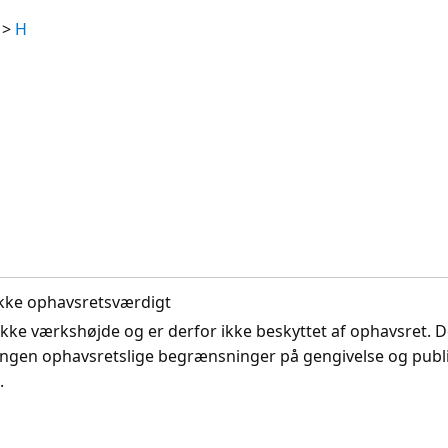
>
H
. Ikke ophavsretsværdigt
ikke værkshøjde og er derfor ikke beskyttet af ophavsret. D
ingen ophavsretslige begrænsninger på gengivelse og publi
.