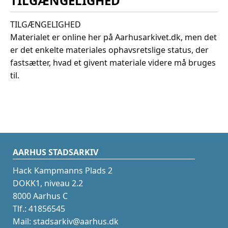
TILGÆNGELIGHED
TILGÆNGELIGHED
Materialet er online her på Aarhusarkivet.dk, men det
er det enkelte materiales ophavsretslige status, der
fastsætter, hvad et givent materiale videre må bruges
til.
AARHUS STADSARKIV
Hack Kampmanns Plads 2
DOKK1, niveau 2.2
8000 Aarhus C
Tlf.: 41856545
Mail: stadsarkiv@aarhus.dk