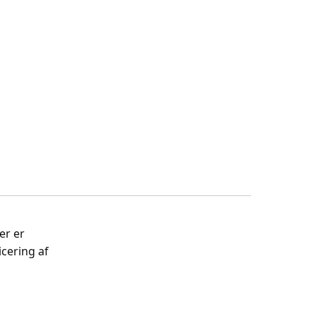
er er
cering af