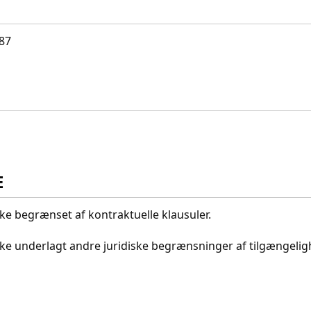
787
E
kke begrænset af kontraktuelle klausuler.
ikke underlagt andre juridiske begrænsninger af tilgængeli