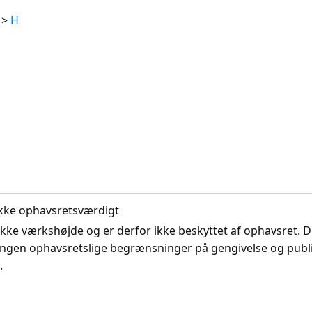
>
H
. Ikke ophavsretsværdigt
ikke værkshøjde og er derfor ikke beskyttet af ophavsret. D
ingen ophavsretslige begrænsninger på gengivelse og publi
.