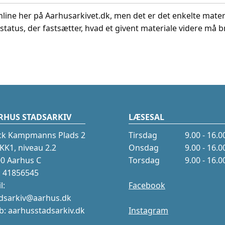
nline her på Aarhusarkivet.dk, men det er det enkelte mater
status, der fastsætter, hvad et givent materiale videre må br
RHUS STADSARKIV
LÆSESAL
ck Kampmanns Plads 2
Tirsdag
9.00 - 16.0
K1, niveau 2.2
Onsdag
9.00 - 16.0
0 Aarhus C
Torsdag
9.00 - 16.0
.: 41856545
l:
Facebook
dsarkiv@aarhus.dk
: aarhusstadsarkiv.dk
Instagram