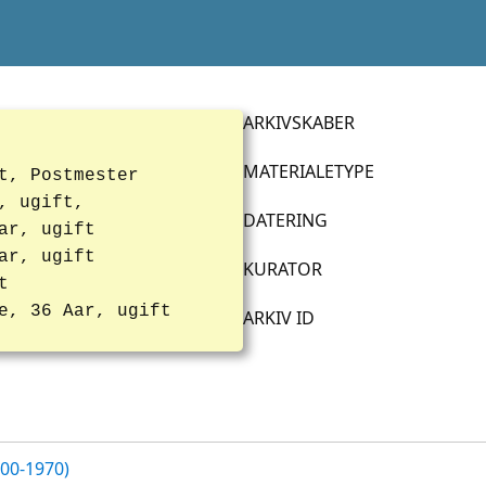
ARKIVSKABER
MATERIALETYPE
t, Postmester
, ugift,
DATERING
ar, ugift
ar, ugift
KURATOR
t
e, 36 Aar, ugift
ARKIV ID
700-1970)