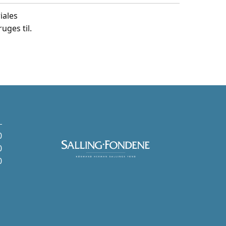
iales
uges til.
0
0
0