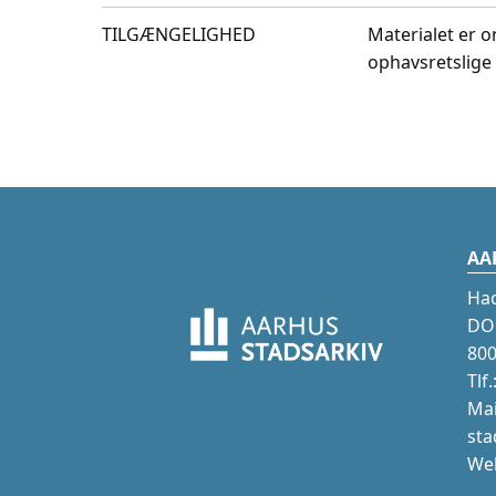
TILGÆNGELIGHED
Materialet er o
ophavsretslige 
AA
Ha
DOK
800
Tlf
Mai
sta
Web