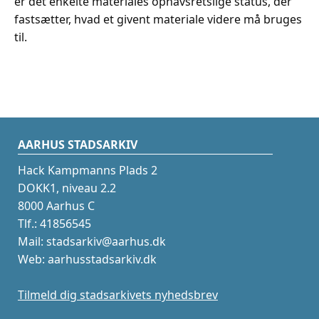
er det enkelte materiales ophavsretslige status, der
fastsætter, hvad et givent materiale videre må bruges
til.
AARHUS STADSARKIV
Hack Kampmanns Plads 2
DOKK1, niveau 2.2
8000 Aarhus C
Tlf.: 41856545
Mail: stadsarkiv@aarhus.dk
Web: aarhusstadsarkiv.dk
Tilmeld dig stadsarkivets nyhedsbrev