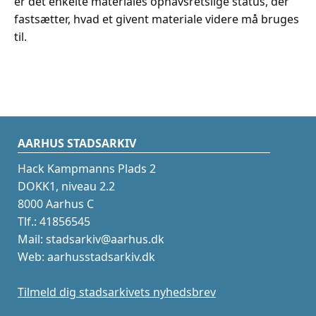
er det enkelte materiales ophavsretslige status, der
fastsætter, hvad et givent materiale videre må bruges
til.
AARHUS STADSARKIV
Hack Kampmanns Plads 2
DOKK1, niveau 2.2
8000 Aarhus C
Tlf.: 41856545
Mail: stadsarkiv@aarhus.dk
Web: aarhusstadsarkiv.dk
Tilmeld dig stadsarkivets nyhedsbrev