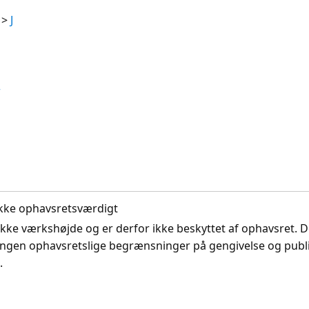
>
J
r
. Ikke ophavsretsværdigt
ikke værkshøjde og er derfor ikke beskyttet af ophavsret. D
ingen ophavsretslige begrænsninger på gengivelse og publi
.