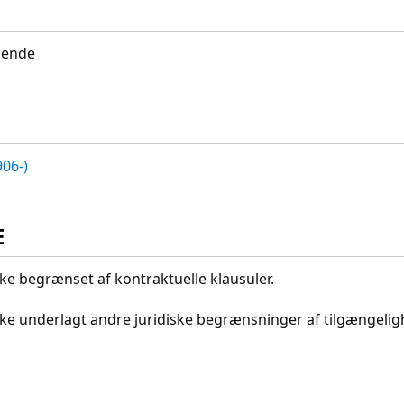
idende
06-)
E
kke begrænset af kontraktuelle klausuler.
ikke underlagt andre juridiske begrænsninger af tilgængeli