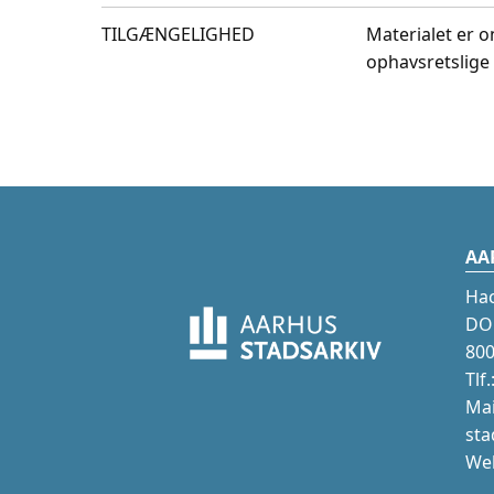
TILGÆNGELIGHED
Materialet er o
ophavsretslige 
AA
Ha
DOK
800
Tlf
Mai
sta
Web