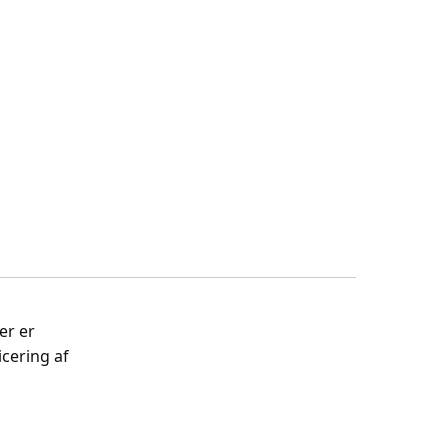
er er
cering af