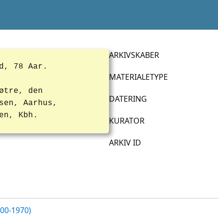
ARKIVSKABER
d, 78 Aar.
MATERIALETYPE
øtre, den
DATERING
sen, Aarhus,
en, Kbh.
KURATOR
ARKIV ID
700-1970)