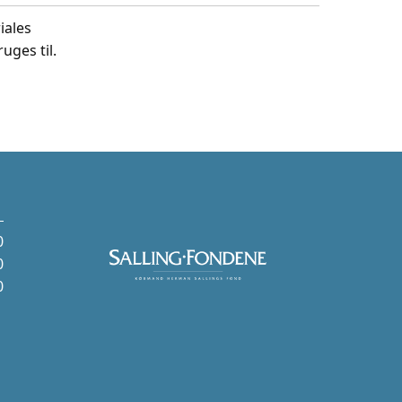
iales
uges til.
0
0
0