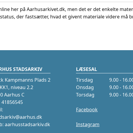
nline her på Aarhusarkivet.dk, men det er det enkelte mater
status, der fastsætter, hvad et givent materiale videre må br
RHUS STADSARKIV
LÆSESAL
ck Kampmanns Plads 2
Tirsdag
9.00 - 16.0
K1, niveau 2.2
Onsdag
9.00 - 16.0
0 Aarhus C
Torsdag
9.00 - 16.0
.: 41856545
l:
Facebook
dsarkiv@aarhus.dk
: aarhusstadsarkiv.dk
Instagram