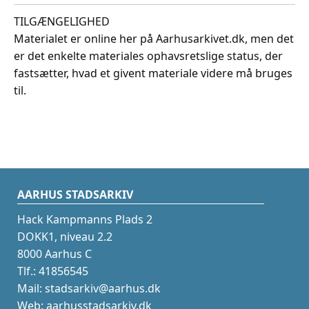
TILGÆNGELIGHED
Materialet er online her på Aarhusarkivet.dk, men det
er det enkelte materiales ophavsretslige status, der
fastsætter, hvad et givent materiale videre må bruges
til.
AARHUS STADSARKIV
Hack Kampmanns Plads 2
DOKK1, niveau 2.2
8000 Aarhus C
Tlf.: 41856545
Mail: stadsarkiv@aarhus.dk
Web: aarhusstadsarkiv.dk