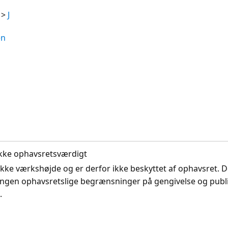
>
J
en
. Ikke ophavsretsværdigt
ikke værkshøjde og er derfor ikke beskyttet af ophavsret. D
ingen ophavsretslige begrænsninger på gengivelse og publi
.