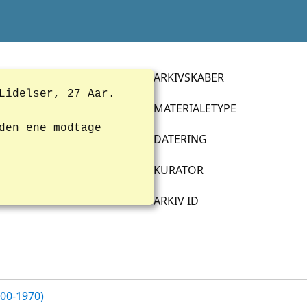
ARKIVSKABER
Lidelser, 27 Aar.
MATERIALETYPE
den ene modtage
DATERING
KURATOR
ARKIV ID
700-1970)