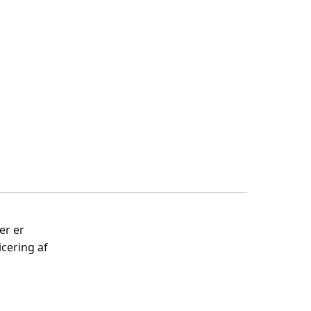
er er
cering af