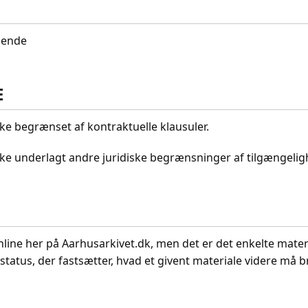
idende
E
kke begrænset af kontraktuelle klausuler.
ikke underlagt andre juridiske begrænsninger af tilgængeli
nline her på Aarhusarkivet.dk, men det er det enkelte mater
status, der fastsætter, hvad et givent materiale videre må br