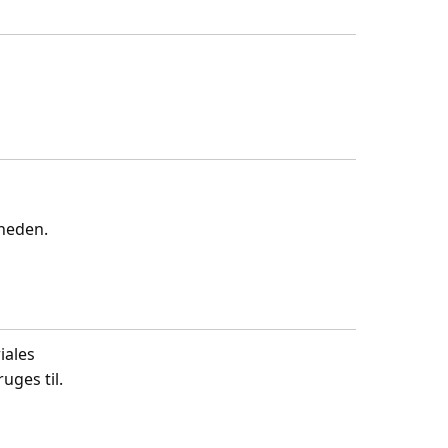
gheden.
iales
uges til.