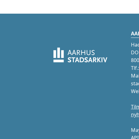
AA
Ha
DOK
800
Tlf
Mai
sta
Web
Til
ny
May
API