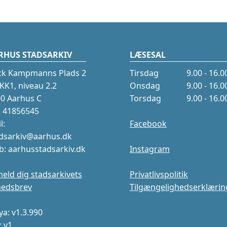
RHUS STADSARKIV
LÆSESAL
ck Kampmanns Plads 2
Tirsdag
9.00 - 16.0
K1, niveau 2.2
Onsdag
9.00 - 16.0
0 Aarhus C
Torsdag
9.00 - 16.0
.: 41856545
l:
Facebook
dsarkiv@aarhus.dk
: aarhusstadsarkiv.dk
Instagram
meld dig stadsarkivets
Privatlivspolitik
hedsbrev
Tilgængelighedserklærin
a: v1.3.990
: v1