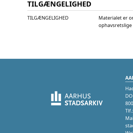
TILGÆNGELIGHED
TILGÆNGELIGHED
Materialet er o
ophavsretslige 
AA
Ha
DOK
800
Tlf
Mai
sta