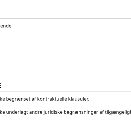
idende
E
kke begrænset af kontraktuelle klausuler.
ikke underlagt andre juridiske begrænsninger af tilgængeli