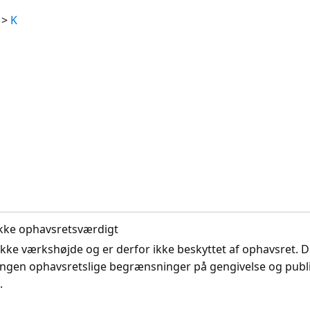
>
K
. Ikke ophavsretsværdigt
ikke værkshøjde og er derfor ikke beskyttet af ophavsret. D
ingen ophavsretslige begrænsninger på gengivelse og publi
.