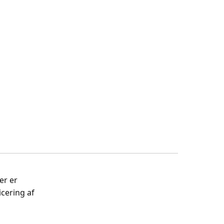
er er
cering af