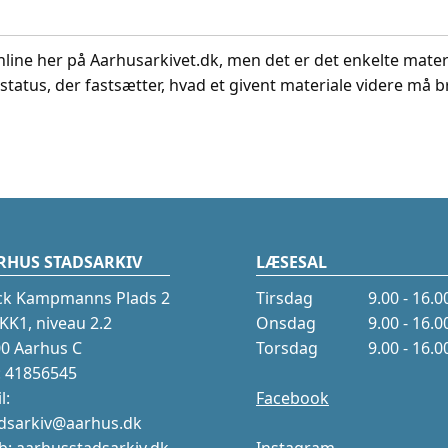
nline her på Aarhusarkivet.dk, men det er det enkelte mater
status, der fastsætter, hvad et givent materiale videre må br
RHUS STADSARKIV
LÆSESAL
ck Kampmanns Plads 2
Tirsdag
9.00 - 16.0
K1, niveau 2.2
Onsdag
9.00 - 16.0
0 Aarhus C
Torsdag
9.00 - 16.0
.: 41856545
l:
Facebook
dsarkiv@aarhus.dk