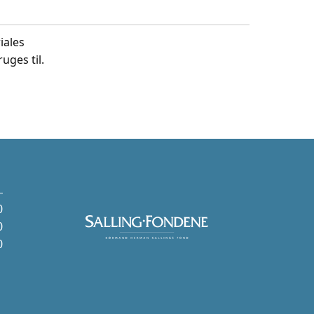
iales
uges til.
0
0
0