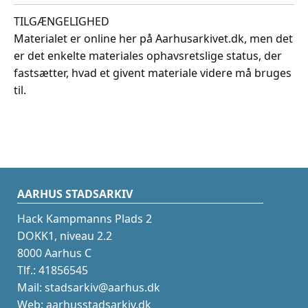
TILGÆNGELIGHED
Materialet er online her på Aarhusarkivet.dk, men det
er det enkelte materiales ophavsretslige status, der
fastsætter, hvad et givent materiale videre må bruges
til.
AARHUS STADSARKIV
Hack Kampmanns Plads 2
DOKK1, niveau 2.2
8000 Aarhus C
Tlf.: 41856545
Mail: stadsarkiv@aarhus.dk
Web: aarhusstadsarkiv.dk