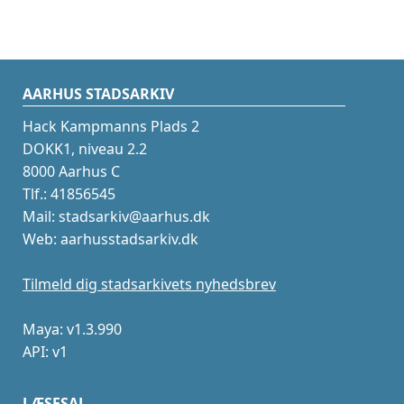
AARHUS STADSARKIV
Hack Kampmanns Plads 2
DOKK1, niveau 2.2
8000 Aarhus C
Tlf.: 41856545
Mail: stadsarkiv@aarhus.dk
Web: aarhusstadsarkiv.dk
Tilmeld dig stadsarkivets nyhedsbrev
Maya: v1.3.990
API: v1
LÆSESAL