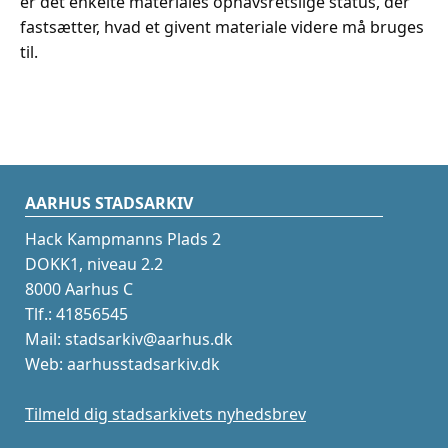
er det enkelte materiales ophavsretslige status, der
fastsætter, hvad et givent materiale videre må bruges
til.
AARHUS STADSARKIV
Hack Kampmanns Plads 2
DOKK1, niveau 2.2
8000 Aarhus C
Tlf.: 41856545
Mail: stadsarkiv@aarhus.dk
Web: aarhusstadsarkiv.dk
Tilmeld dig stadsarkivets nyhedsbrev