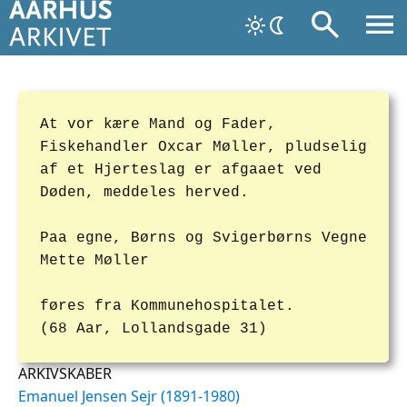
At vor kære Mand og Fader,
Fiskehandler Oxcar Møller, pludselig
af et Hjerteslag er afgaaet ved
Døden, meddeles herved.
Paa egne, Børns og Svigerbørns Vegne
Mette Møller
føres fra Kommunehospitalet.
(68 Aar, Lollandsgade 31)
ARKIVSKABER
Emanuel Jensen Sejr (1891-1980)