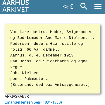
Vor kære Hustru, Moder, Svigermoder
og Bedstemoder Ane Marie Nielsen, f.
Pedersen, døde i Gaar stille og
rolig, 66 Aar gammel.
Aarhus, d. 4. December 1913
Paa Børns, og Svigerbørns og egne
Vegne
Joh. Nielsen
pens. Pakmester.
(Brabrand, død paa Amtssygehuset.)
ARKIVSKABER
Emanuel Jensen Sejr (1891-1980)