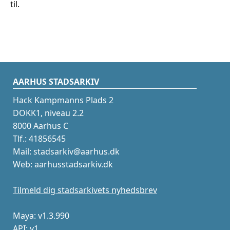
til.
AARHUS STADSARKIV
Hack Kampmanns Plads 2
DOKK1, niveau 2.2
8000 Aarhus C
Tlf.: 41856545
Mail: stadsarkiv@aarhus.dk
Web: aarhusstadsarkiv.dk
Tilmeld dig stadsarkivets nyhedsbrev
Maya: v1.3.990
API: v1