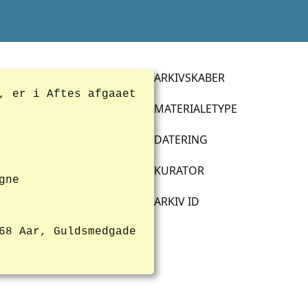
ARKIVSKABER
, er i Aftes afgaaet
MATERIALETYPE
DATERING
KURATOR
gne
ARKIV ID
68 Aar, Guldsmedgade