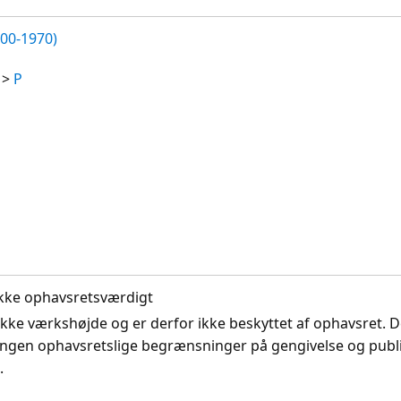
700-1970)
>
P
. Ikke ophavsretsværdigt
ikke værkshøjde og er derfor ikke beskyttet af ophavsret. D
ingen ophavsretslige begrænsninger på gengivelse og publi
.