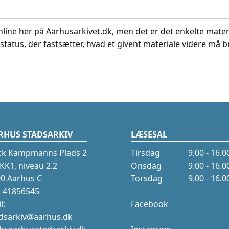
nline her på Aarhusarkivet.dk, men det er det enkelte mater
status, der fastsætter, hvad et givent materiale videre må br
RHUS STADSARKIV
LÆSESAL
ck Kampmanns Plads 2
Tirsdag
9.00 - 16.0
K1, niveau 2.2
Onsdag
9.00 - 16.0
0 Aarhus C
Torsdag
9.00 - 16.0
.: 41856545
l:
Facebook
dsarkiv@aarhus.dk