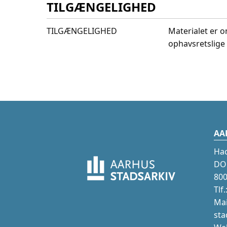
TILGÆNGELIGHED
TILGÆNGELIGHED
Materialet er o
ophavsretslige 
AA
Ha
DOK
800
Tlf
Mai
sta