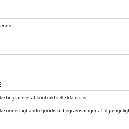
idende
E
kke begrænset af kontraktuelle klausuler.
ikke underlagt andre juridiske begrænsninger af tilgængeli