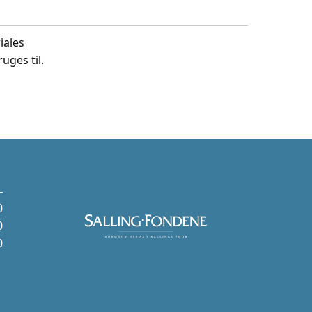
iales
uges til.
0
0
0