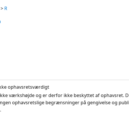
>
R
n
. Ikke ophavsretsværdigt
ikke værkshøjde og er derfor ikke beskyttet af ophavsret. D
ingen ophavsretslige begrænsninger på gengivelse og publi
.