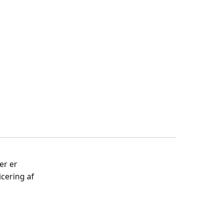
er er
cering af