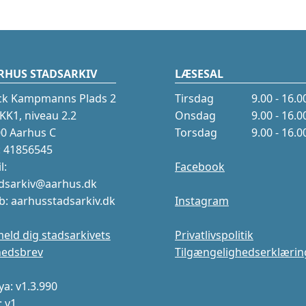
RHUS STADSARKIV
LÆSESAL
ck Kampmanns Plads 2
Tirsdag
9.00 - 16.0
K1, niveau 2.2
Onsdag
9.00 - 16.0
0 Aarhus C
Torsdag
9.00 - 16.0
.: 41856545
l:
Facebook
dsarkiv@aarhus.dk
: aarhusstadsarkiv.dk
Instagram
meld dig stadsarkivets
Privatlivspolitik
hedsbrev
Tilgængelighedserklærin
a: v1.3.990
: v1