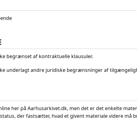
idende
E
kke begrænset af kontraktuelle klausuler.
ikke underlagt andre juridiske begrænsninger af tilgængeli
nline her på Aarhusarkivet.dk, men det er det enkelte mater
status, der fastsætter, hvad et givent materiale videre må br