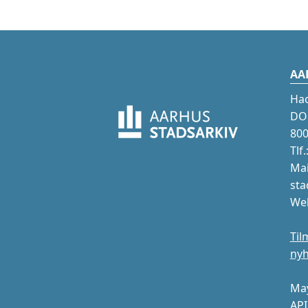
AA
Ha
DOK
800
Tlf
Mai
sta
Web
Til
ny
May
API