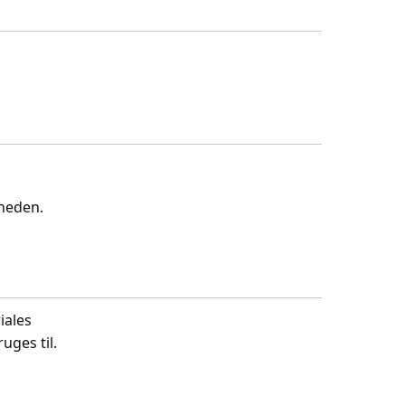
gheden.
iales
uges til.