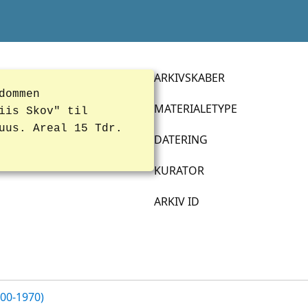
ARKIVSKABER
dommen
MATERIALETYPE
iis Skov" til
uus. Areal 15 Tdr.
DATERING
KURATOR
ARKIV ID
700-1970)