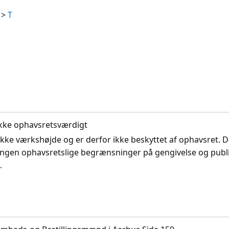
>
T
. Ikke ophavsretsværdigt
ikke værkshøjde og er derfor ikke beskyttet af ophavsret. D
ingen ophavsretslige begrænsninger på gengivelse og publi
.