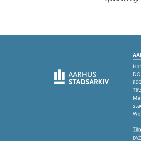
AA
Ha
DOK
800
Tlf
Mai
sta
Web
Til
ny