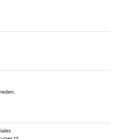
gheden.
iales
uges til.