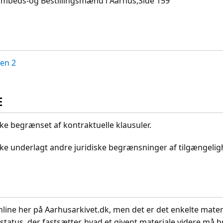
:Embeds-og Bestillingsmænd i Aarhus,Side 159
en 2
E
kke begrænset af kontraktuelle klausuler.
ikke underlagt andre juridiske begrænsninger af tilgængeli
nline her på Aarhusarkivet.dk, men det er det enkelte mater
status, der fastsætter, hvad et givent materiale videre må br