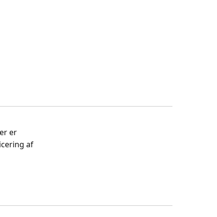
er er
cering af