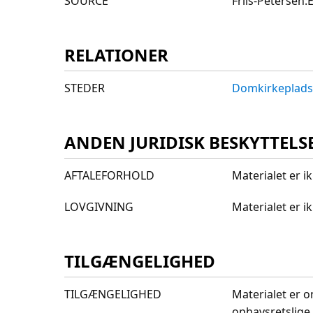
SOURCE
Friis-Petersen
RELATIONER
STEDER
Domkirkeplads
ANDEN JURIDISK BESKYTTELS
AFTALEFORHOLD
Materialet er i
LOVGIVNING
Materialet er 
TILGÆNGELIGHED
TILGÆNGELIGHED
Materialet er o
ophavsretslige 