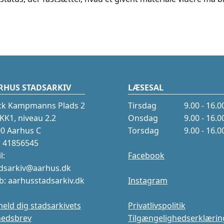
RHUS STADSARKIV
LÆSESAL
ck Kampmanns Plads 2
Tirsdag
9.00 - 16.0
K1, niveau 2.2
Onsdag
9.00 - 16.0
0 Aarhus C
Torsdag
9.00 - 16.0
.: 41856545
l:
Facebook
dsarkiv@aarhus.dk
: aarhusstadsarkiv.dk
Instagram
meld dig stadsarkivets
Privatlivspolitik
hedsbrev
Tilgængelighedserklærin