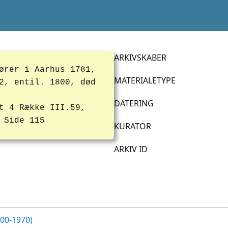
ARKIVSKABER
ører i Aarhus 1781,
MATERIALETYPE
2, entil. 1800, død
DATERING
t 4 Række III.59,
 Side 115
KURATOR
ARKIV ID
700-1970)