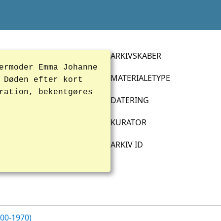
ARKIVSKABER
ermoder Emma Johanne
MATERIALETYPE
 Døden efter kort
ration, bekentgøres
DATERING
KURATOR
ARKIV ID
700-1970)