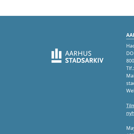
AA
Ha
DOK
800
Tlf
Mai
sta
Web
Til
ny
May