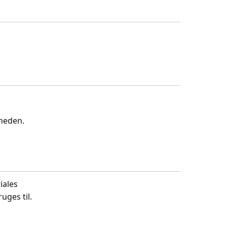
gheden.
iales
uges til.