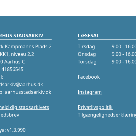
RHUS STADSARKIV
LÆSESAL
ck Kampmanns Plads 2
Tirsdag
9.00 - 16.0
K1, niveau 2.2
Onsdag
9.00 - 16.0
0 Aarhus C
Torsdag
9.00 - 16.0
.: 41856545
l:
Facebook
dsarkiv@aarhus.dk
: aarhusstadsarkiv.dk
Instagram
meld dig stadsarkivets
Privatlivspolitik
hedsbrev
Tilgængelighedserklærin
a: v1.3.990