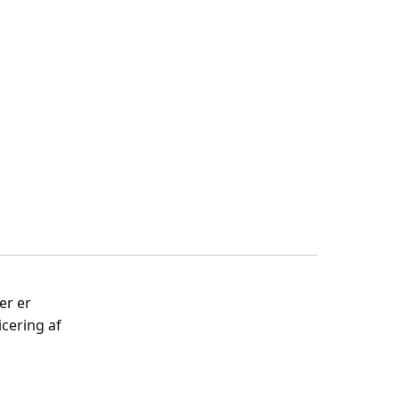
er er
cering af