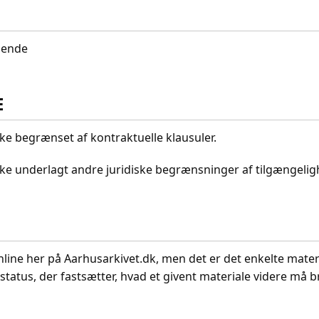
idende
E
kke begrænset af kontraktuelle klausuler.
ikke underlagt andre juridiske begrænsninger af tilgængeli
nline her på Aarhusarkivet.dk, men det er det enkelte mater
status, der fastsætter, hvad et givent materiale videre må br