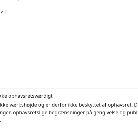
>
T
. Ikke ophavsretsværdigt
ikke værkshøjde og er derfor ikke beskyttet af ophavsret. D
ingen ophavsretslige begrænsninger på gengivelse og publi
.