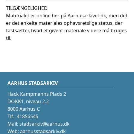
TILGÆNGELIGHED
Materialet er online her på Aarhusarkivet.dk, men det
er det enkelte materiales ophavsretslige status, der
fastsætter, hvad et givent materiale videre må bruges
til.
AARHUS STADSARKIV
Hack Kampmanns Plads 2
DOKK1, niveau 2.2
8000 Aarhus C
Tlf.: 41856545
Mail: stadsarkiv@aarhus.dk
Web: aarhusstadsarkiv.dk