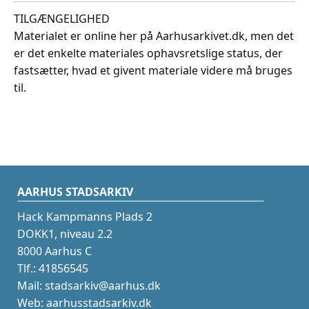
TILGÆNGELIGHED
Materialet er online her på Aarhusarkivet.dk, men det
er det enkelte materiales ophavsretslige status, der
fastsætter, hvad et givent materiale videre må bruges
til.
AARHUS STADSARKIV
Hack Kampmanns Plads 2
DOKK1, niveau 2.2
8000 Aarhus C
Tlf.: 41856545
Mail: stadsarkiv@aarhus.dk
Web: aarhusstadsarkiv.dk