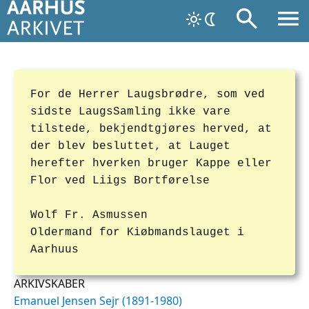
For de Herrer Laugsbrødre, som ved
sidste LaugsSamling ikke vare
tilstede, bekjendtgjøres herved, at
der blev besluttet, at Lauget
herefter hverken bruger Kappe eller
Flor ved Liigs Bortførelse
Wolf Fr. Asmussen
Oldermand for Kiøbmandslauget i
Aarhuus
ARKIVSKABER
Emanuel Jensen Sejr (1891-1980)