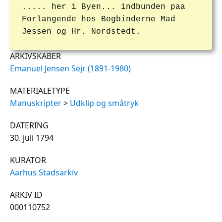
..... her i Byen... indbunden paa
Forlangende hos Bogbinderne Mad
Jessen og Hr. Nordstedt.
ARKIVSKABER
Emanuel Jensen Sejr (1891-1980)
MATERIALETYPE
Manuskripter
>
Udklip og småtryk
DATERING
30. juli 1794
KURATOR
Aarhus Stadsarkiv
ARKIV ID
000110752