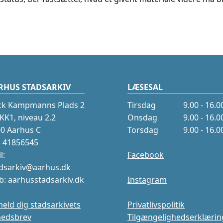
RHUS STADSARKIV
LÆSESAL
ck Kampmanns Plads 2
Tirsdag
9.00 - 16.0
K1, niveau 2.2
Onsdag
9.00 - 16.0
0 Aarhus C
Torsdag
9.00 - 16.0
.: 41856545
l:
Facebook
dsarkiv@aarhus.dk
: aarhusstadsarkiv.dk
Instagram
meld dig stadsarkivets
Privatlivspolitik
hedsbrev
Tilgængelighedserklærin