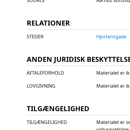
SOURCE
Aarhus Stiftst
RELATIONER
STEDER
Hjortensgade
ANDEN JURIDISK BESKYTTELS
AFTALEFORHOLD
Materialet er i
LOVGIVNING
Materialet er 
TILGÆNGELIGHED
TILGÆNGELIGHED
Materialet er o
ophavsretslige 