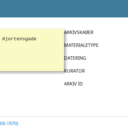
ARKIVSKABER
 Hjortensgade
MATERIALETYPE
DATERING
KURATOR
ARKIV ID
700-1970)