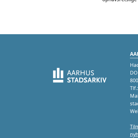
AA
Ha
DOK
800
Tlf
Mai
sta
Web
Til
ny