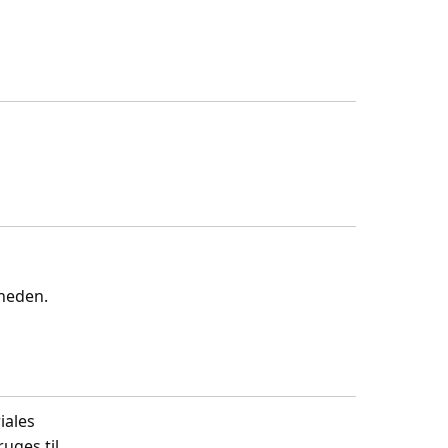
gheden.
iales
uges til.