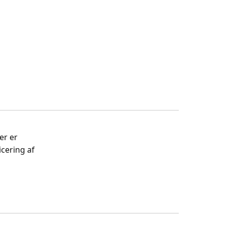
er er
cering af