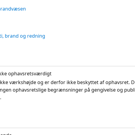
Brandvæsen
ti, brand og redning
. Ikke ophavsretsværdigt
ikke værkshøjde og er derfor ikke beskyttet af ophavsret. D
ingen ophavsretslige begrænsninger på gengivelse og publi
.