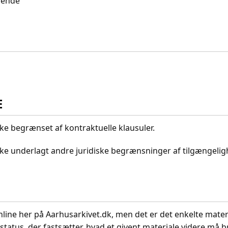
idende
E
kke begrænset af kontraktuelle klausuler.
ikke underlagt andre juridiske begrænsninger af tilgængeli
nline her på Aarhusarkivet.dk, men det er det enkelte mater
status, der fastsætter, hvad et givent materiale videre må br