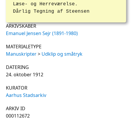
Læse- og Herreværelse.
Dårlig Tegning af Steensen
ARKIVSKABER
Emanuel Jensen Sejr (1891-1980)
MATERIALETYPE
Manuskripter
>
Udklip og småtryk
DATERING
24. oktober 1912
KURATOR
Aarhus Stadsarkiv
ARKIV ID
000112672