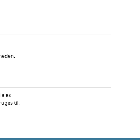
gheden.
iales
uges til.