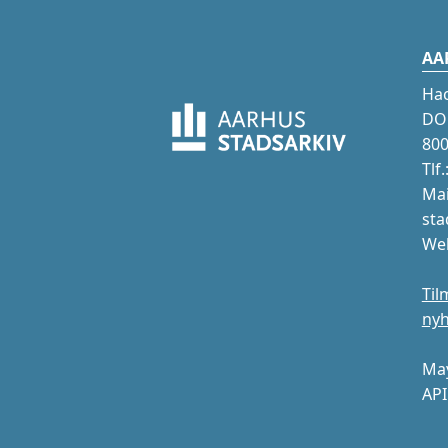
AA
Ha
DOK
800
Tlf
Mai
sta
Web
Til
ny
May
API