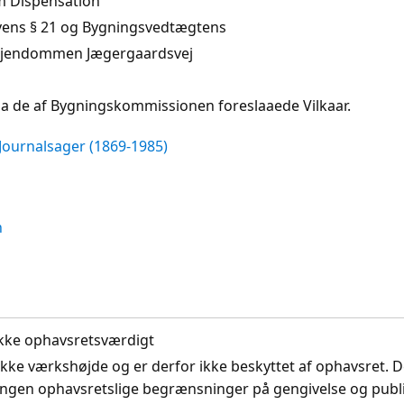
 Dispensation
vens § 21 og Bygningsvedtægtens
 Ejendommen Jægergaardsvej
a de af Bygningskommissionen foreslaaede Vilkaar.
Journalsager (1869-1985)
n
. Ikke ophavsretsværdigt
ikke værkshøjde og er derfor ikke beskyttet af ophavsret. D
ingen ophavsretslige begrænsninger på gengivelse og publi