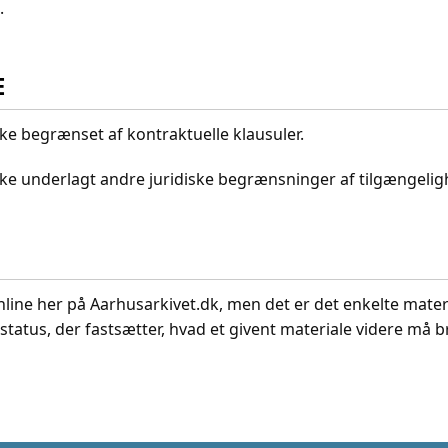
.
E
kke begrænset af kontraktuelle klausuler.
ikke underlagt andre juridiske begrænsninger af tilgængeli
nline her på Aarhusarkivet.dk, men det er det enkelte mater
status, der fastsætter, hvad et givent materiale videre må br