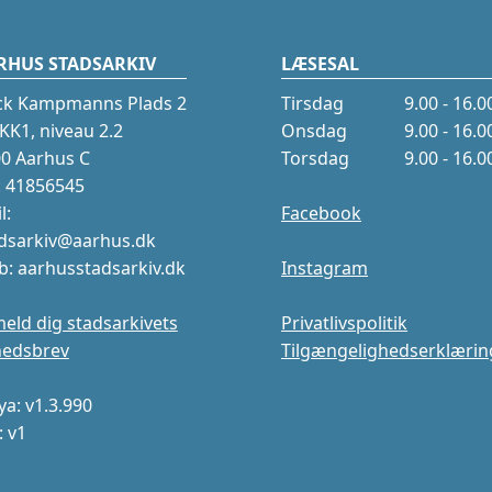
RHUS STADSARKIV
LÆSESAL
ck Kampmanns Plads 2
Tirsdag
9.00 - 16.0
K1, niveau 2.2
Onsdag
9.00 - 16.0
0 Aarhus C
Torsdag
9.00 - 16.0
.: 41856545
l:
Facebook
dsarkiv@aarhus.dk
: aarhusstadsarkiv.dk
Instagram
meld dig stadsarkivets
Privatlivspolitik
hedsbrev
Tilgængelighedserklærin
a: v1.3.990
: v1