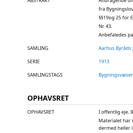
ABSTRAKT
Andragende om
fra Bygningslo
§§19og 25 for
Nr. 43.
Anbefaledes pa
SAMLING
Aarhus Byråds 
SERIE
1913
SAMLINGSTAGS
Bygningsvæse
OPHAVSRET
OPHAVSRET
I offentlig eje
Materialet har 
dermed heller 