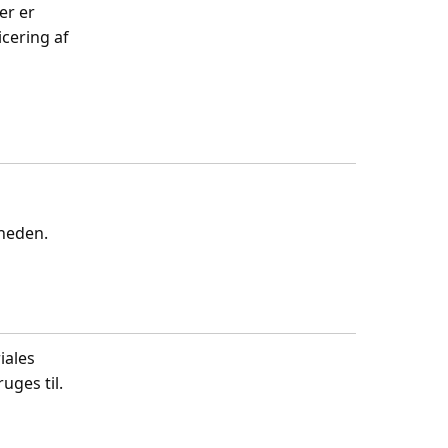
er er
cering af
gheden.
iales
uges til.