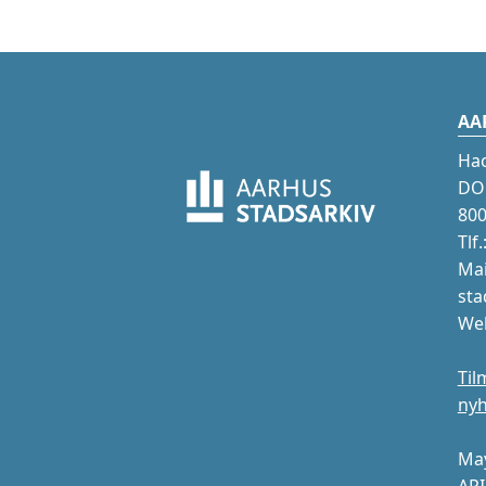
AA
Ha
DOK
800
Tlf
Mai
sta
Web
Til
ny
May