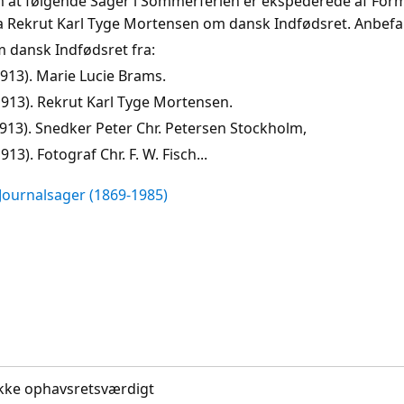
 at følgende Sager i Sommerferien er ekspederede af For
 Rekrut Karl Tyge Mortensen om dansk Indfødsret. Anbefa
dansk Indfødsret fra:
-1913). Marie Lucie Brams.
2-1913). Rekrut Karl Tyge Mortensen.
1-1913). Snedker Peter Chr. Petersen Stockholm,
1913). Fotograf Chr. F. W. Fisch...
Journalsager (1869-1985)
. Ikke ophavsretsværdigt