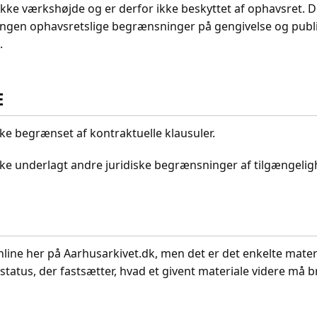
ikke værkshøjde og er derfor ikke beskyttet af ophavsret. D
ingen ophavsretslige begrænsninger på gengivelse og publi
.
E
kke begrænset af kontraktuelle klausuler.
ikke underlagt andre juridiske begrænsninger af tilgængeli
nline her på Aarhusarkivet.dk, men det er det enkelte mater
status, der fastsætter, hvad et givent materiale videre må br