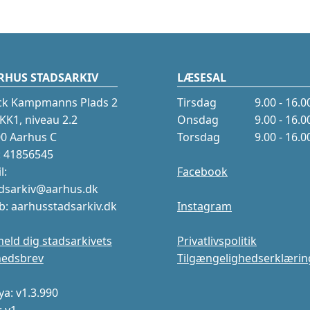
RHUS STADSARKIV
LÆSESAL
ck Kampmanns Plads 2
Tirsdag
9.00 - 16.0
K1, niveau 2.2
Onsdag
9.00 - 16.0
0 Aarhus C
Torsdag
9.00 - 16.0
.: 41856545
l:
Facebook
dsarkiv@aarhus.dk
: aarhusstadsarkiv.dk
Instagram
meld dig stadsarkivets
Privatlivspolitik
hedsbrev
Tilgængelighedserklærin
a: v1.3.990