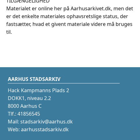
TILGÆNGELIGHED
Materialet er online her på Aarhusarkivet.dk, men det
er det enkelte materiales ophavsretslige status, der
fastsætter, hvad et givent materiale videre må bruges
til.
AARHUS STADSARKIV
Hack Kampmanns Plads 2
DOKK1, niveau 2.2
8000 Aarhus C
Tlf.: 41856545
Mail: stadsarkiv@aarhus.dk
Web: aarhusstadsarkiv.dk