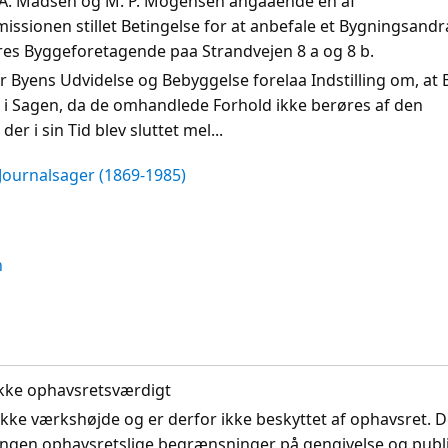
S. A. Madsen og M. P. Mogensen angaaende en af
sionen stillet Betingelse for at anbefale et Bygningsand
es Byggeforetagende paa Strandvejen 8 a og 8 b.
r Byens Udvidelse og Bebyggelse forelaa Indstilling om, at
g i Sagen, da de omhandlede Forhold ikke berøres af den
r i sin Tid blev sluttet mel...
Journalsager (1869-1985)
n
. Ikke ophavsretsværdigt
ikke værkshøjde og er derfor ikke beskyttet af ophavsret. D
ingen ophavsretslige begrænsninger på gengivelse og publi