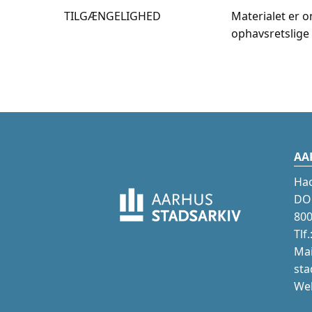
TILGÆNGELIGHED
Materialet er o
ophavsretslige 
AA
Ha
DOK
800
Tlf
Mai
sta
Web