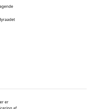
ragende
 Byraadet
er er
cering af