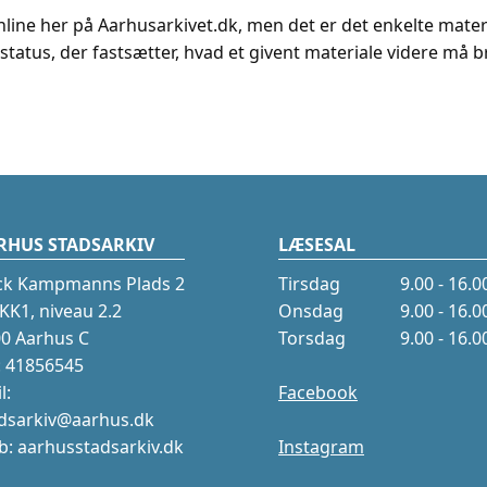
nline her på Aarhusarkivet.dk, men det er det enkelte mater
status, der fastsætter, hvad et givent materiale videre må br
RHUS STADSARKIV
LÆSESAL
ck Kampmanns Plads 2
Tirsdag
9.00 - 16.0
K1, niveau 2.2
Onsdag
9.00 - 16.0
0 Aarhus C
Torsdag
9.00 - 16.0
.: 41856545
l:
Facebook
dsarkiv@aarhus.dk
: aarhusstadsarkiv.dk
Instagram