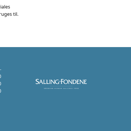
iales
uges til.
0
0
0