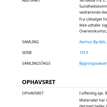
ABSTRAKT
Skrivelse fra 
Sundhedskommis
vedrørende der
Fra Udvalget fo
ikke udtaler si
Overenskomst, de
SAMLING
Aarhus Byråds 
SERIE
1913
SAMLINGSTAGS
Bygningsvæse
OPHAVSRET
OPHAVSRET
I offentlig eje
Materialet har 
dermed heller 