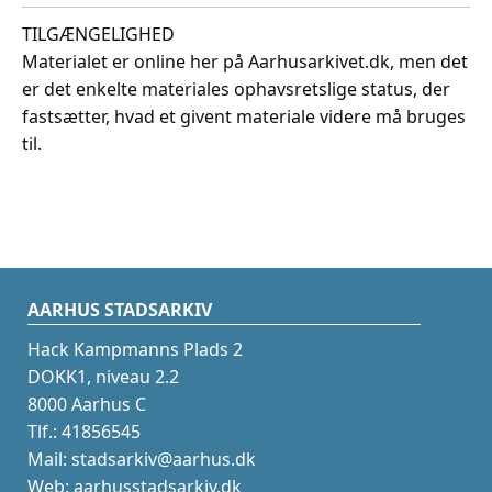
TILGÆNGELIGHED
Materialet er online her på Aarhusarkivet.dk, men det
er det enkelte materiales ophavsretslige status, der
fastsætter, hvad et givent materiale videre må bruges
til.
AARHUS STADSARKIV
Hack Kampmanns Plads 2
DOKK1, niveau 2.2
8000 Aarhus C
Tlf.: 41856545
Mail: stadsarkiv@aarhus.dk
Web: aarhusstadsarkiv.dk