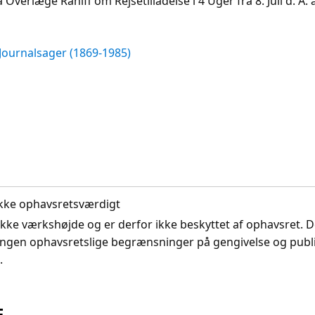
Overlæge Rahlff om Rejsetilladelse i 4 Uger fra 8. Juli d. A. 
Journalsager (1869-1985)
. Ikke ophavsretsværdigt
ikke værkshøjde og er derfor ikke beskyttet af ophavsret. D
ingen ophavsretslige begrænsninger på gengivelse og publi
.
E