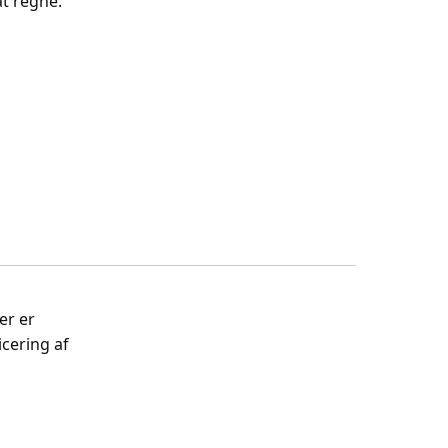
at regne.
er er
cering af