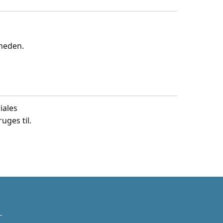
gheden.
iales
uges til.