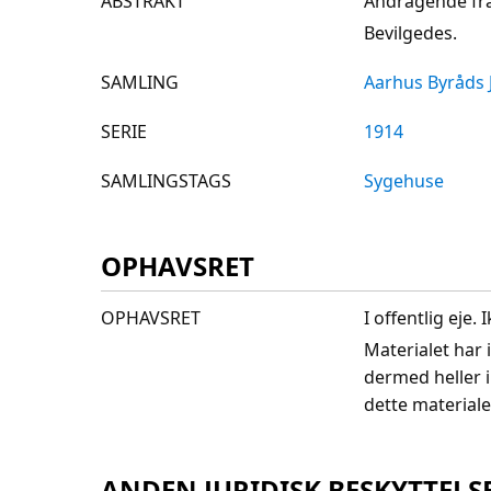
ABSTRAKT
Andragende fra 
Bevilgedes.
SAMLING
Aarhus Byråds 
SERIE
1914
SAMLINGSTAGS
Sygehuse
OPHAVSRET
OPHAVSRET
I offentlig eje
Materialet har 
dermed heller 
dette materiale
ANDEN JURIDISK BESKYTTELS