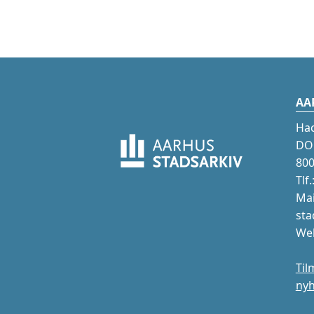
AA
Ha
DOK
800
Tlf
Mai
sta
Web
Til
ny