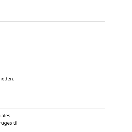
gheden.
iales
uges til.