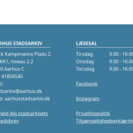
RHUS STADSARKIV
LÆSESAL
ck Kampmanns Plads 2
Tirsdag
9.00 - 16.0
K1, niveau 2.2
Onsdag
9.00 - 16.0
0 Aarhus C
Torsdag
9.00 - 16.0
.: 41856545
l:
Facebook
dsarkiv@aarhus.dk
: aarhusstadsarkiv.dk
Instagram
meld dig stadsarkivets
Privatlivspolitik
hedsbrev
Tilgængelighedserklærin