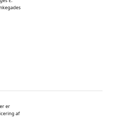
ges E.
unkegades
er er
cering af