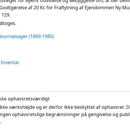
 Udvalget for Byens Udvidelse og Bebyggelse om, at der bevil
Godtgørelse af 20 Kr. for Fraflytning af Ejendommen Ny M
 129.
edtoges.
Journalsager (1869-1985)
Inventar
. Ikke ophavsretsværdigt
ikke værkshøjde og er derfor ikke beskyttet af ophavsret. D
ingen ophavsretslige begrænsninger på gengivelse og publi
.