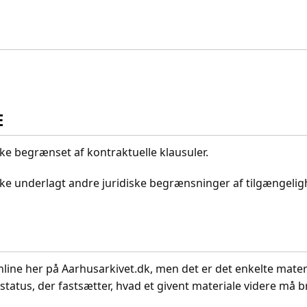
E
kke begrænset af kontraktuelle klausuler.
ikke underlagt andre juridiske begrænsninger af tilgængeli
nline her på Aarhusarkivet.dk, men det er det enkelte mater
status, der fastsætter, hvad et givent materiale videre må br