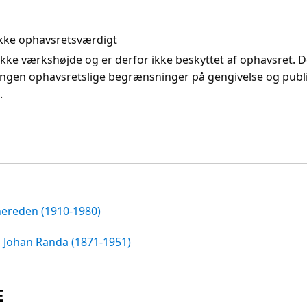
. Ikke ophavsretsværdigt
ikke værkshøjde og er derfor ikke beskyttet af ophavsret. D
ingen ophavsretslige begrænsninger på gengivelse og publi
.
ereden (1910-1980)
n Johan Randa (1871-1951)
E