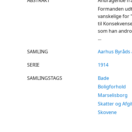
ABSTRAKT
Andragende fra
Formanden udtal
vanskelige for
til Konsekvens
som han androg
...
SAMLING
Aarhus Byråds 
SERIE
1914
SAMLINGSTAGS
Bade
Boligforhold
Marselisborg
Skatter og Afgi
Skovene