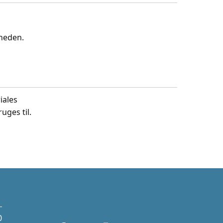
gheden.
iales
uges til.
0