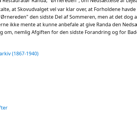
 Restauratør Randa, "Ørnereden", om Nedsættelse af Lejea
te, at Skovudvalget vel var klar over, at Forholdene havde
 "Ørnereden" den sidste Del af Sommeren, men at det dog 
erne ikke mente at kunne anbefale at give Randa den Nedsæ
 om, nemlig Afgiften for den sidste Forandring og for Bad
arkiv (1867-1940)
fter