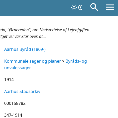
da, "Ørnereden", om Nedsættelse af Lejeafgiften.
t vel var klar over, at...
Aarhus Byråd (1869-)
Kommunale sager og planer
>
Byråds- og
udvalgssager
1914
Aarhus Stadsarkiv
000158782
347-1914