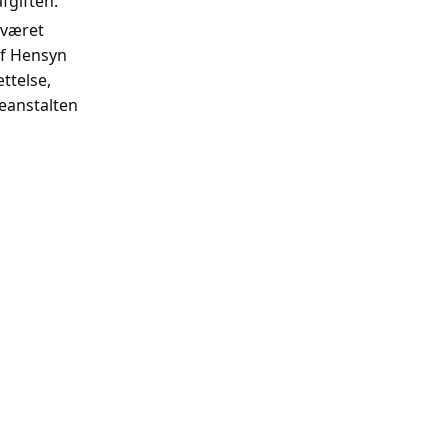
fgiften.
 været
af Hensyn
ttelse,
eanstalten