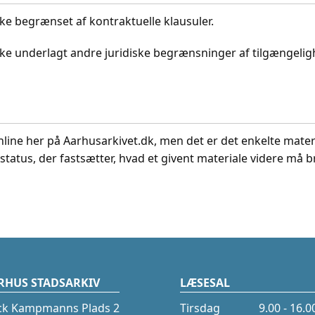
kke begrænset af kontraktuelle klausuler.
ikke underlagt andre juridiske begrænsninger af tilgængeli
nline her på Aarhusarkivet.dk, men det er det enkelte mater
status, der fastsætter, hvad et givent materiale videre må br
RHUS STADSARKIV
LÆSESAL
ck Kampmanns Plads 2
Tirsdag
9.00 - 16.0