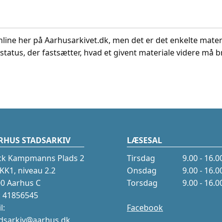
nline her på Aarhusarkivet.dk, men det er det enkelte mater
status, der fastsætter, hvad et givent materiale videre må br
RHUS STADSARKIV
LÆSESAL
ck Kampmanns Plads 2
Tirsdag
9.00 - 16.0
K1, niveau 2.2
Onsdag
9.00 - 16.0
0 Aarhus C
Torsdag
9.00 - 16.0
.: 41856545
l:
Facebook
dsarkiv@aarhus.dk