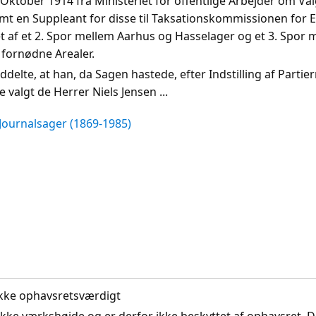
. Oktober 1914 fra Ministeriet for offentlige Arbejder om Val
 en Suppleant for disse til Taksationskommissionen for E
et af et 2. Spor mellem Aarhus og Hasselager og et 3. Spor 
 fornødne Arealer.
lte, at han, da Sagen hastede, efter Indstilling af Partie
algt de Herrer Niels Jensen ...
Journalsager (1869-1985)
n
. Ikke ophavsretsværdigt