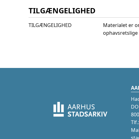
TILGÆNGELIGHED
TILGÆNGELIGHED
Materialet er o
ophavsretslige 
AA
Ha
DOK
800
Tlf
Mai
sta