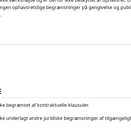
ikke værkshøjde og er derfor ikke beskyttet af ophavsret. D
ingen ophavsretslige begrænsninger på gengivelse og publi
.
E
kke begrænset af kontraktuelle klausuler.
ikke underlagt andre juridiske begrænsninger af tilgængeli