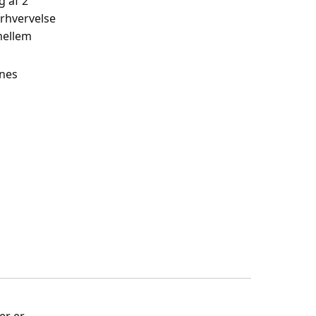
g af 2
rhvervelse
mellem
rnes