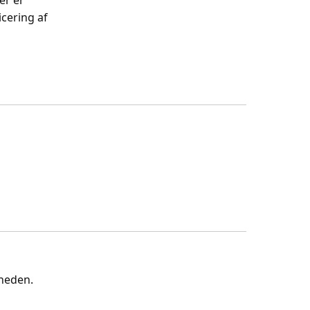
er er
cering af
gheden.