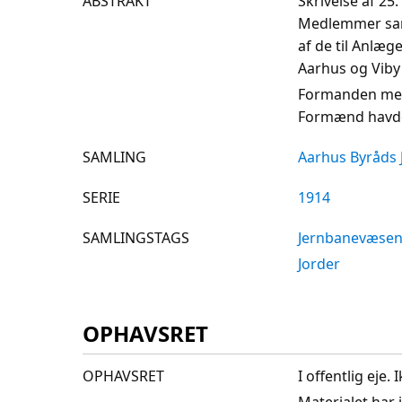
ABSTRAKT
Skrivelse af 25
Medlemmer samt
af de til Anlæg
Aarhus og Viby
Formanden medde
Formænd havde v
SAMLING
Aarhus Byråds 
SERIE
1914
SAMLINGSTAGS
Jernbanevæse
Jorder
OPHAVSRET
OPHAVSRET
I offentlig eje