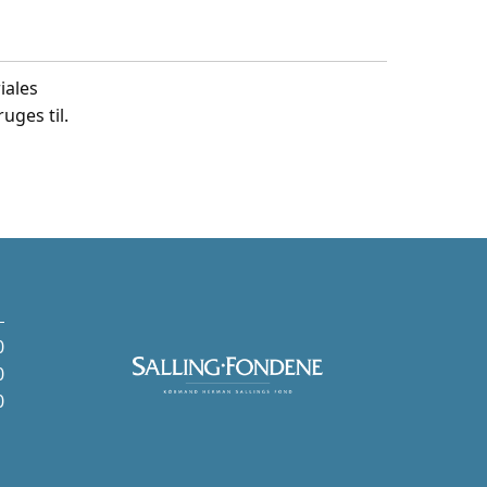
iales
uges til.
0
0
0