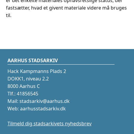
er det enkelte materiales ophavsretslige status, der
fastsætter, hvad et givent materiale videre må bruges
til.
AARHUS STADSARKIV
Hack Kampmanns Plads 2
DOKK1, niveau 2.2
8000 Aarhus C
Tlf.: 41856545
Mail: stadsarkiv@aarhus.dk
Web: aarhusstadsarkiv.dk
Tilmeld dig stadsarkivets nyhedsbrev