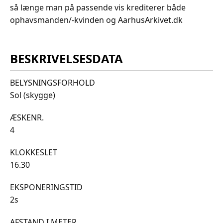
så længe man på passende vis krediterer både
ophavsmanden/-kvinden og AarhusArkivet.dk
BESKRIVELSESDATA
BELYSNINGSFORHOLD
Sol (skygge)
ÆSKENR.
4
KLOKKESLET
16.30
EKSPONERINGSTID
2s
AFSTAND I METER